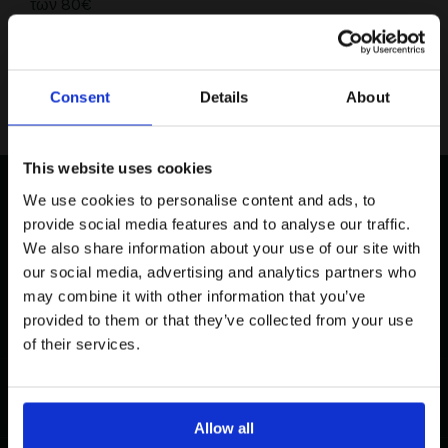
των 80€
Το κόστος για παραγγελίες μικρότερης αξίας των 80€
Lacoste Essentials Await
είναι 2,50 € ανά παραγγελία.
Consent
Details
About
Εγγραφείτε στο newsletter μας και αποκτήστε
10%
στην
πρώτη σας αγορά.
Email
This website uses cookies
We use cookies to personalise content and ads, to
Ενδιαφέρομαι για:
provide social media features and to analyse our traffic.
Δωρεάν Επιστροφές
Ασφαλείς Συναλλαγές
Γυναικεία
Ανδρικά
We also share information about your use of our site with
our social media, advertising and analytics partners who
Εγγραφή
may combine it with other information that you’ve
Δωρεάν Αποστολές για Αγορές άνω
Επικοινωνία
provided to them or that they’ve collected from your use
Με την εγγραφή σας, συμφωνείτε να λαμβάνετε
των 80€
ενημερωτικά email.
of their services.
Όρους Χρήσης
Πολιτική Προστασίας
Δείτε περισσότερα στους
και στην
Δεδομένων
.
Εγγραφείτε στο Newsletter και κερδίστε 10%
'Οχι, ευχαριστώ
Allow all