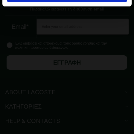
Παρακαλώ εισάγετε τη διεύθυνση email
Email*
Έχω διαβάσει και αποδέχομαι τους όρους χρήσης και την
πολιτική προστασίας δεδομένων.
ΕΓΓΡΑΦΗ
ABOUT LACOSTE
ΚΑΤΗΓΟΡΙΕΣ
HELP & CONTACTS