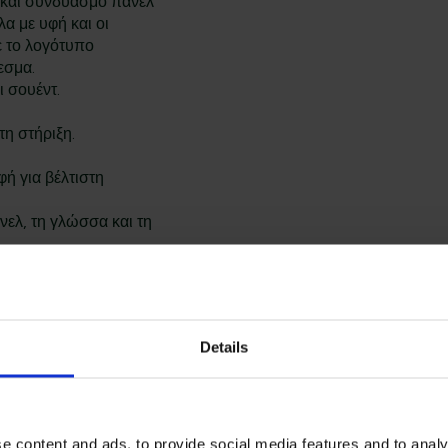
α και συνδυασμό πάνελ
α με υφή και οι
 το λογότυπο
εσμα.
 σουέντ.
τη στήριξη.
ή για βέλτιστη
Lacoste Essentials Await
ελ, τη γλώσσα και τη
Εγγραφείτε στο newsletter μας και αποκ
τ, 10% πολυουρεθάνη.
πρώτη σας αγορά.
α. Εσωτερική σόλα:
% πολυεστέρας
Email
 EVA, 13%
Details
ακυκλωμένο
Ενδιαφέρομαι για:
Γυναικεία
Ανδρικά
e content and ads, to provide social media features and to analy