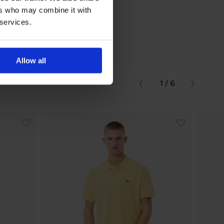
ers who may combine it with
 services.
μβάνετε
Allow all
τική Προστασίας
1 / 6