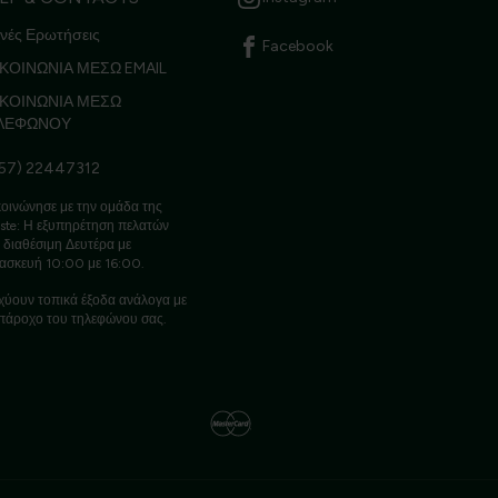
νές Ερωτήσεις
Facebook
ΚΟΙΝΩΝΙΑ ΜΕΣΩ EMAIL
ΙΚΟΙΝΩΝΙΑ ΜΕΣΩ
ΛΕΦΩΝΟΥ
57) 22447312
οινώνησε με την ομάδα της
ste: Η εξυπηρέτηση πελατών
ι διαθέσιμη Δευτέρα με
ασκευή 10:00 με 16:00.
χύουν τοπικά έξοδα ανάλογα με
πάροχο του τηλεφώνου σας.