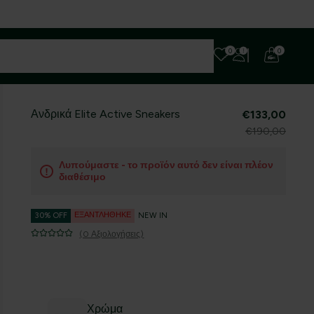
0
0
Ανδρικά Elite Active Sneakers
€133,00
€190,00
Λυπούμαστε - το προϊόν αυτό δεν είναι πλέον
διαθέσιμο
ΕΞΑΝΤΛΉΘΗΚΕ
30% OFF
NEW IN
(0 Αξιολογήσεις)
Χρώμα