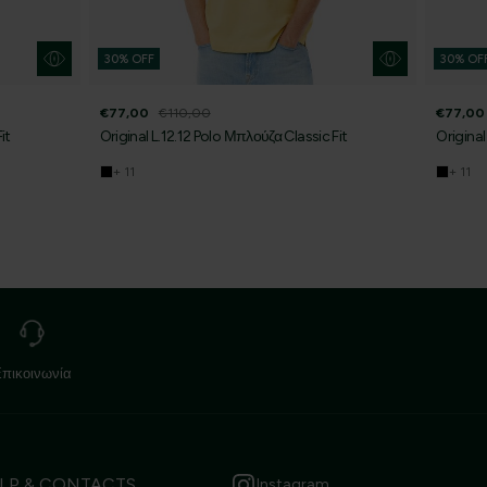
30% OFF
30% OF
€77,00
€110,00
€77,00
it
Original L.12.12 Polo Μπλούζα Classic Fit
Original
+ 11
+ 11
Επικοινωνία
LP & CONTACTS
Instagram