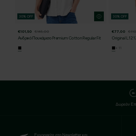
30% OFF
30% OFF
€101,50
€145,00
€77,00
€11
Ανδρικό Πουκάμισο Premium Cotton Regular Fit
Original L.12.
+ 11
Δωρεάν Επ
Εγγραφείτε στο Newsletter και