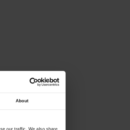
τήστε
10%
στην
About
se our traffic. We also share