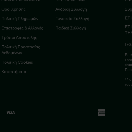
Όροι Χρήσης
Ανδρική Συλλογή
Συχ
ΕΠΙ
Πολιτική Πληρωμών
Γυναικεία Συλλογή
ΕΠ
Επιστροφές & Αλλαγές
Παιδική Συλλογή
ΤΗ
Τρόποι Αποστολής
(+3
Πολιτική Προστασίας
Δεδομένων
Επικ
Laco
Πολιτική Cookies
είνα
Παρ
Καταστήματα
**Ισ
τον 