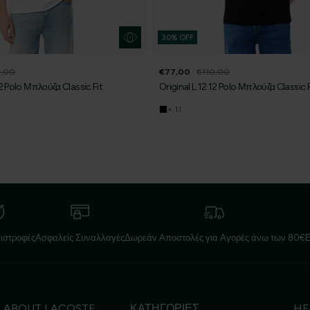
30% OFF
0,00
€77,00
€110,00
12 Polo Μπλούζα Classic Fit
Original L.12.12 Polo Μπλούζα Classic F
+ 11
ιστροφές
Ασφαλείς Συναλλαγές
Δωρεάν Αποστολές για Αγορές άνω των 80€
ABOUT LACOSTE
ΚΑΤΗΓΟΡΙΕΣ
HE