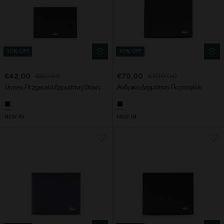
30% OFF
30% OFF
€42,00
€60,00
€70,00
€100,00
Unisex Fitzgerald Δερμάτινη Θήκη
Ανδρικό Δερμάτινο Πορτοφόλι
Καρτών
Fitzgerald
NEW IN
NEW IN