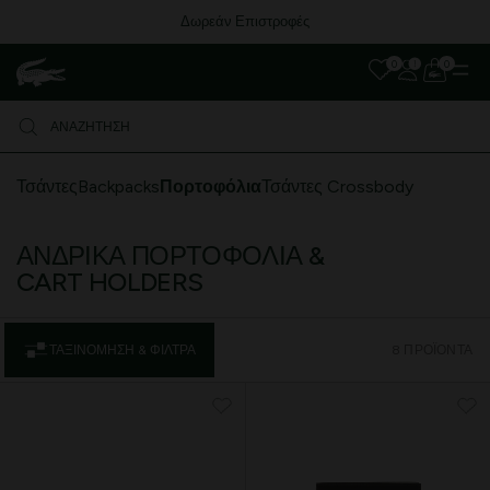
Δωρεάν Επιστροφές
0
0
Τσάντες
Backpacks
Πορτοφόλια
Τσάντες Crossbody
ΑΝΔΡΙΚΆ ΠΟΡΤΟΦΌΛΙΑ &
CART HOLDERS
ΤΑΞΙΝΌΜΗΣΗ & ΦΊΛΤΡΑ
8 ΠΡΟΪΌΝΤΑ