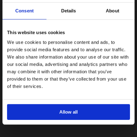
Consent
Details
About
Εγγραφείτε στο newsletter μας και αποκτήστε
10%
στην
πρώτη σας αγορά.
Email
This website uses cookies
We use cookies to personalise content and ads, to
Ενδιαφέρομαι για:
provide social media features and to analyse our traffic.
Γυναικεία
Ανδρικά
We also share information about your use of our site with
our social media, advertising and analytics partners who
Εγγραφή
may combine it with other information that you’ve
30% OFF
30% OFF
provided to them or that they’ve collected from your use
Με την εγγραφή σας, συμφωνείτε να λαμβάνετε
ενημερωτικά email.
of their services.
€84,00
€120,00
€70,00
€100,00
The Blend Silver πορτοφόλι με
Ανδρικό Δερμάτινο Πορτοφόλι
Όρους Χρήσης
Πολιτική Προστασίας
Δείτε περισσότερα στους
και στην
Δεδομένων
.
Φερμουάρ
Fitzgerald
'Οχι, ευχαριστώ
Allow all