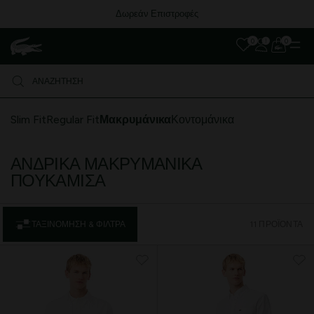
Δωρεάν Επιστροφές
0
0
Slim Fit
Regular Fit
Μακρυμάνικα
Κοντομάνικα
ΑΝΔΡΙΚΆ ΜΑΚΡΥΜΆΝΙΚΑ
ΠΟΥΚΆΜΙΣΑ
ΤΑΞΙΝΌΜΗΣΗ & ΦΊΛΤΡΑ
11 ΠΡΟΪΌΝΤΑ