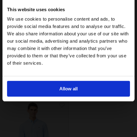
Email
This website uses cookies
We use cookies to personalise content and ads, to
Ενδιαφέρομαι για:
provide social media features and to analyse our traffic.
Γυναικεία
Ανδρικά
We also share information about your use of our site with
our social media, advertising and analytics partners who
Εγγραφή
may combine it with other information that you’ve
30% OFF
30% OFF
provided to them or that they’ve collected from your use
Με την εγγραφή σας, συμφωνείτε να λαμβάνετε
ενημερωτικά email.
of their services.
€115,50
€165,00
€105,00
€150,00
Όρους Χρήσης
Πολιτική Προστασίας
Δείτε περισσότερα στους
και στην
Ανδρικό Lightweight Denim
Aνδρικό Stretch Poplin Πουκάμισο
Δεδομένων
.
Πουκάμισο Regular Fit
Regular Fit
'Οχι, ευχαριστώ
Allow all
NEW IN
NEW IN