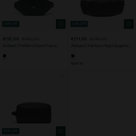
30% OFF
30% OFF
€112,00
€160,00
€171,50
€245,00
Ανδρική The Blend Sport Fanny
Ανδρική Chantaco Rigid Δερμάτινη
Pack τσάντα
Τσάντα Μέσης
NEW IN
30% OFF