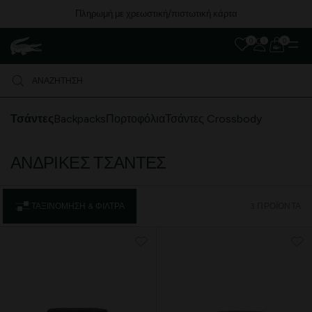
ή κάρτα
Δωρεάν Μεταφορικά για αγορές άνω
0
0
Τσάντες
Backpacks
Πορτοφόλια
Τσάντες Crossbody
ΑΝΔΡΙΚΈΣ ΤΣΆΝΤΕΣ
ΤΑΞΙΝΌΜΗΣΗ & ΦΊΛΤΡΑ
3 ΠΡΟΪΌΝΤΑ