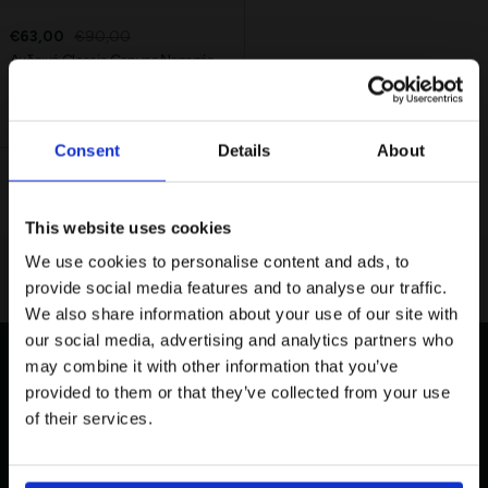
€63,00
€90,00
Ανδρικό Classic Canvas Νεσεσέρ
Lacoste Essentials Await
NEW IN
Consent
Details
About
Εγγραφείτε στο newsletter μας και αποκτήστε
10%
στην
πρώτη σας αγορά.
Email
This website uses cookies
We use cookies to personalise content and ads, to
Ενδιαφέρομαι για:
provide social media features and to analyse our traffic.
Γυναικεία
Ανδρικά
We also share information about your use of our site with
our social media, advertising and analytics partners who
Εγγραφή
may combine it with other information that you’ve
provided to them or that they’ve collected from your use
Με την εγγραφή σας, συμφωνείτε να λαμβάνετε
Δωρεάν Επιστροφές
ενημερωτικά email.
Ασφαλείς Συναλλαγές
of their services.
Όρους Χρήσης
Πολιτική Προστασίας
Δείτε περισσότερα στους
και στην
Δεδομένων
.
Δωρεάν Αποστολές για Αγορές άνω
Επικοινωνία