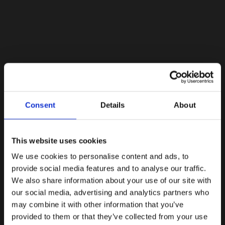
Lacoste Essentials Await
Consent
Details
About
Εγγραφείτε στο newsletter μας και αποκτήστε
10%
στην
πρώτη σας αγορά.
Email
This website uses cookies
We use cookies to personalise content and ads, to
Ενδιαφέρομαι για:
provide social media features and to analyse our traffic.
Γυναικεία
Ανδρικά
We also share information about your use of our site with
our social media, advertising and analytics partners who
Εγγραφή
may combine it with other information that you’ve
provided to them or that they’ve collected from your use
Με την εγγραφή σας, συμφωνείτε να λαμβάνετε
ενημερωτικά email.