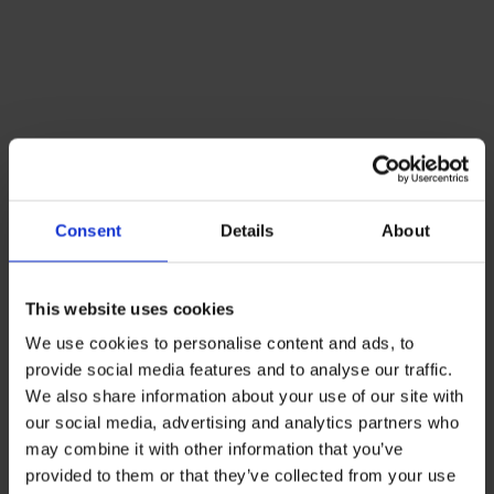
Lacoste Essentials Await
Consent
Details
About
Εγγραφείτε στο newsletter μας και αποκτήστε
10%
στην
πρώτη σας αγορά.
Email
This website uses cookies
We use cookies to personalise content and ads, to
Ενδιαφέρομαι για:
provide social media features and to analyse our traffic.
Γυναικεία
Ανδρικά
We also share information about your use of our site with
our social media, advertising and analytics partners who
Εγγραφή
may combine it with other information that you’ve
provided to them or that they’ve collected from your use
Με την εγγραφή σας, συμφωνείτε να λαμβάνετε