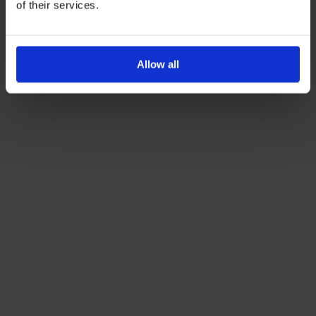
ενημερωτικά email.
of their services.
Όρους Χρήσης
Πολιτική Προστασίας
Δείτε περισσότερα στους
και στην
Δεδομένων
.
Allow all
'Οχι, ευχαριστώ