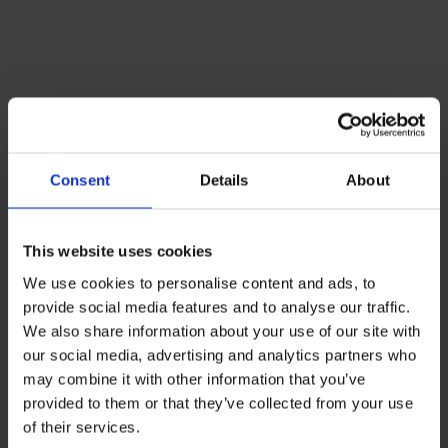
Lacoste Essentials Await
Consent
Details
About
Εγγραφείτε στο newsletter μας και αποκτήστε
10%
στην
πρώτη σας αγορά.
Email
This website uses cookies
We use cookies to personalise content and ads, to
Ενδιαφέρομαι για:
provide social media features and to analyse our traffic.
Γυναικεία
Ανδρικά
We also share information about your use of our site with
our social media, advertising and analytics partners who
Εγγραφή
may combine it with other information that you’ve
provided to them or that they’ve collected from your use
Με την εγγραφή σας, συμφωνείτε να λαμβάνετε
ενημερωτικά email.
of their services.