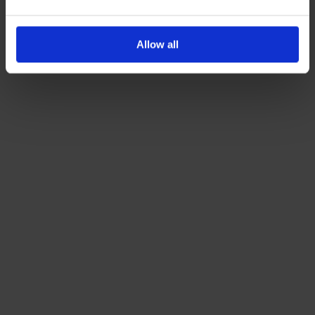
Όρους Χρήσης
Πολιτική Προστασίας
Δείτε περισσότερα στους
και στην
Δεδομένων
.
'Οχι, ευχαριστώ
Allow all