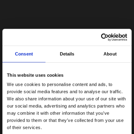
Lacoste Essentials Await
Consent
Details
About
Εγγραφείτε στο newsletter μας και αποκτήστε
10%
στην
πρώτη σας αγορά.
Email
This website uses cookies
We use cookies to personalise content and ads, to
Ενδιαφέρομαι για:
provide social media features and to analyse our traffic.
Γυναικεία
Ανδρικά
We also share information about your use of our site with
our social media, advertising and analytics partners who
Εγγραφή
may combine it with other information that you’ve
provided to them or that they’ve collected from your use
Με την εγγραφή σας, συμφωνείτε να λαμβάνετε
ενημερωτικά email.
of their services.