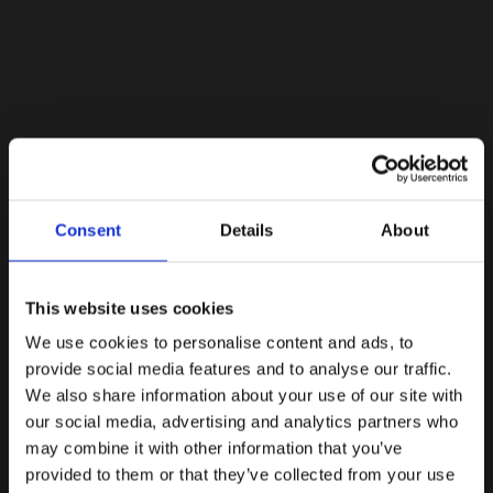
Lacoste Essentials Await
Consent
Details
About
Εγγραφείτε στο newsletter μας και αποκτήστε
10%
στην
πρώτη σας αγορά.
Email
This website uses cookies
We use cookies to personalise content and ads, to
Ενδιαφέρομαι για:
provide social media features and to analyse our traffic.
Γυναικεία
Ανδρικά
We also share information about your use of our site with
our social media, advertising and analytics partners who
Εγγραφή
may combine it with other information that you’ve
provided to them or that they’ve collected from your use
Με την εγγραφή σας, συμφωνείτε να λαμβάνετε
ενημερωτικά email.