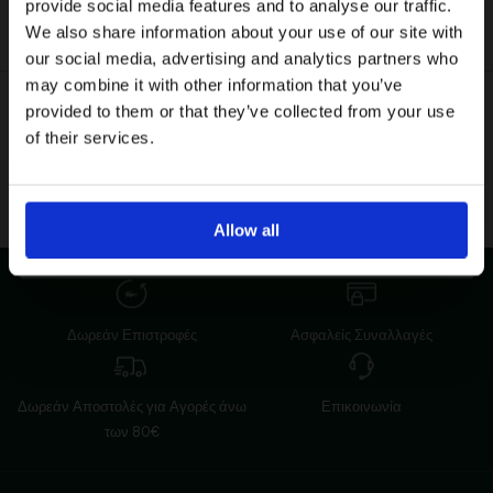
provide social media features and to analyse our traffic.
Φόρεμα
Γυναικεία
Ανδρικά
We also share information about your use of our site with
NEW IN
NEW IN
our social media, advertising and analytics partners who
Εγγραφή
may combine it with other information that you’ve
provided to them or that they’ve collected from your use
Με την εγγραφή σας, συμφωνείτε να λαμβάνετε
ενημερωτικά email.
of their services.
Όρους Χρήσης
Πολιτική Προστασίας
Δείτε περισσότερα στους
και στην
Δεδομένων
.
'Οχι, ευχαριστώ
Allow all
Δωρεάν Επιστροφές
Ασφαλείς Συναλλαγές
Δωρεάν Αποστολές για Αγορές άνω
Επικοινωνία
των 80€