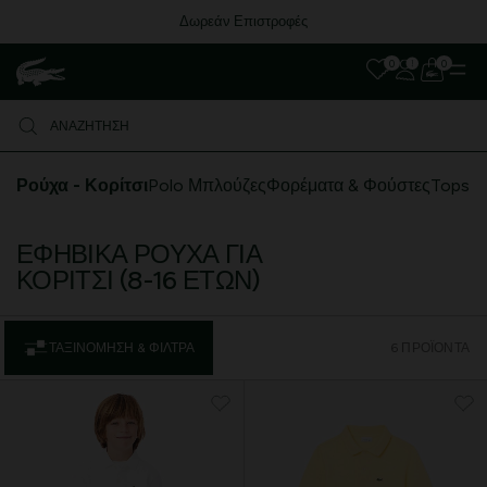
Δωρεάν Επιστροφές
0
0
Ρούχα - Κορίτσι
Polo Μπλούζες
Φορέματα & Φούστες
Tops
ΕΦΗΒΙΚΆ ΡΟΎΧΑ ΓΙΑ
ΚΟΡΊΤΣΙ (8-16 ΕΤΏΝ)
ΤΑΞΙΝΌΜΗΣΗ & ΦΊΛΤΡΑ
6 ΠΡΟΪΌΝΤΑ