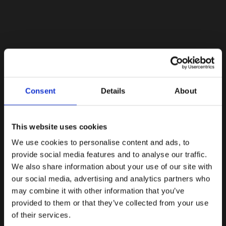
Lacoste Essentials Await
Consent
Details
About
Εγγραφείτε στο newsletter μας και αποκτήστε
10%
στην
πρώτη σας αγορά.
Email
This website uses cookies
We use cookies to personalise content and ads, to
Ενδιαφέρομαι για:
provide social media features and to analyse our traffic.
Γυναικεία
Ανδρικά
We also share information about your use of our site with
our social media, advertising and analytics partners who
Εγγραφή
may combine it with other information that you’ve
provided to them or that they’ve collected from your use
Με την εγγραφή σας, συμφωνείτε να λαμβάνετε
ενημερωτικά email.
of their services.