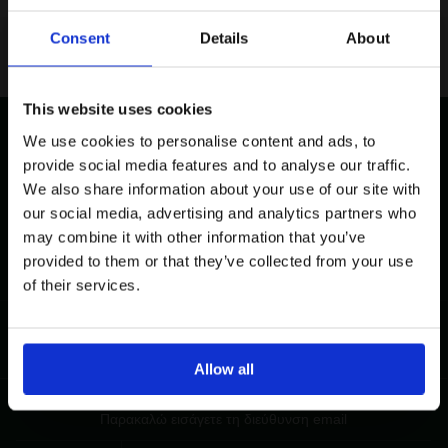
Consent
Details
About
Εγγραφείτε στο newsletter μας και αποκτήστε
10%
στην
πρώτη σας αγορά.
Email
This website uses cookies
We use cookies to personalise content and ads, to
Ενδιαφέρομαι για:
provide social media features and to analyse our traffic.
Δωρεάν Επιστροφές
Ασφαλείς Συναλλαγές
Γυναικεία
Ανδρικά
We also share information about your use of our site with
our social media, advertising and analytics partners who
Εγγραφή
may combine it with other information that you’ve
Δωρεάν Αποστολές για Αγορές άνω
Επικοινωνία
provided to them or that they’ve collected from your use
Με την εγγραφή σας, συμφωνείτε να λαμβάνετε
των 80€
ενημερωτικά email.
of their services.
Όρους Χρήσης
Πολιτική Προστασίας
Δείτε περισσότερα στους
και στην
Δεδομένων
.
Εγγραφείτε στο Newsletter και κερδίστε 10%
'Οχι, ευχαριστώ
Allow all
Παρακαλώ εισάγετε τη διεύθυνση email