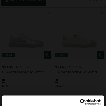
ΤΑΞΙΝΌΜΗΣΗ & ΦΊΛΤΡΑ
2 ΠΡΟΪΌΝΤΑ
30% OFF
30% OFF
€91,00
€130,00
€91,00
€130,00
Γυναικεία Baseshot Pro Leather
Γυναικεία Baseshot Pro Leather
Sneakers
Sneakers
NEW IN
NEW IN
Lacoste Essentials Await