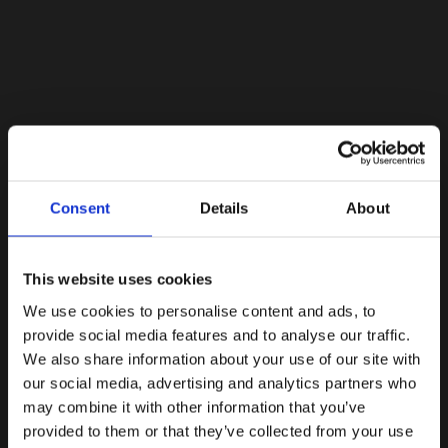
Lacoste Essentials Await
Consent
Details
About
Εγγραφείτε στο newsletter μας και αποκτήστε
10%
στην
πρώτη σας αγορά.
Email
This website uses cookies
We use cookies to personalise content and ads, to
Ενδιαφέρομαι για:
provide social media features and to analyse our traffic.
Γυναικεία
Ανδρικά
We also share information about your use of our site with
our social media, advertising and analytics partners who
Εγγραφή
may combine it with other information that you’ve
provided to them or that they’ve collected from your use
Με την εγγραφή σας, συμφωνείτε να λαμβάνετε
ενημερωτικά email.