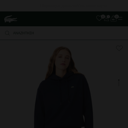
Πληρωμή με χρεωστική/πιστωτική κάρτα
0
0