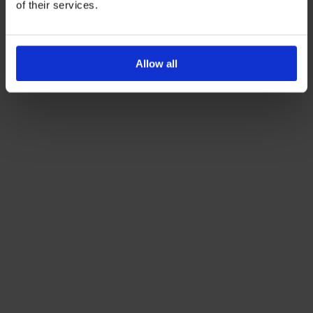
of their services.
ενημερωτικά email.
Όρους Χρήσης
Πολιτική Προστασίας
Δείτε περισσότερα στους
και στην
Δεδομένων
.
Allow all
'Οχι, ευχαριστώ