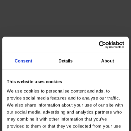
Lacoste Essentials Await
Consent
Details
About
Εγγραφείτε στο newsletter μας και αποκτήστε
10%
στην
πρώτη σας αγορά.
This website uses cookies
Email
We use cookies to personalise content and ads, to
provide social media features and to analyse our traffic.
Ενδιαφέρομαι για:
We also share information about your use of our site with
Γυναικεία
Ανδρικά
our social media, advertising and analytics partners who
Εγγραφή
may combine it with other information that you’ve
provided to them or that they’ve collected from your use
Με την εγγραφή σας, συμφωνείτε να λαμβάνετε