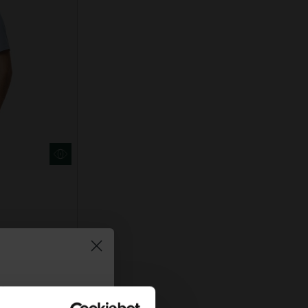
τήστε
10%
στην