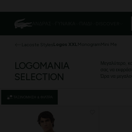
ΆΝΔΡΑΣ
ΓΥΝΑΊΚΑ
ΠΑΙΔΊ
DISCOVER
Logos XXL
Monogram
Mini Me
Lacoste Styles
LOGOMANIA
Μεγαλύτερο, κα
σας να εκφράσ
SELECTION
Ώρα να μεγαλο
ΤΑΞΙΝΌΜΗΣΗ & ΦΊΛΤΡΑ