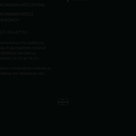
ΚΟΙΝΩΝΙΑ ΜΕΣΩ EMAIL
ΙΚΟΙΝΩΝΙΑ ΜΕΣΩ
ΛΕΦΩΝΟΥ
57) 22447312
οινώνησε με την ομάδα της
ste: Η εξυπηρέτηση πελατών
ι διαθέσιμη Δευτέρα με
ασκευή 10:00 με 16:00.
χύουν τοπικά έξοδα ανάλογα με
πάροχο του τηλεφώνου σας.