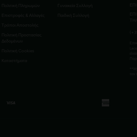
ΕΠΙ
Πολιτική Πληρωμών
Γυναικεία Συλλογή
ΕΠ
Επιστροφές & Αλλαγές
Παιδική Συλλογή
ΤΗ
Τρόποι Αποστολής
(+3
Πολιτική Προστασίας
Δεδομένων
Επικ
Laco
Πολιτική Cookies
είνα
Παρ
Καταστήματα
**Ισ
τον 