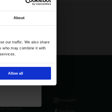
About
se our traffic. We also share
ers who may combine it with
 services.
μβάνετε
Allow all
Επικοινωνία
τική Προστασίας
LP & CONTACTS
Instagram
νές Ερωτήσεις
Facebook