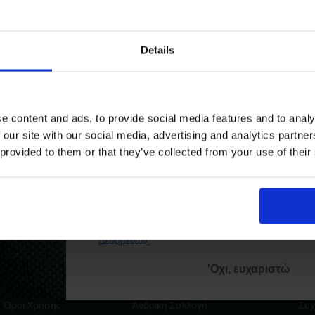
Email
Details
Lacoste
/
Discover
/
Lacoste Styles
/
Logos XXL
Ενδιαφέρομαι για:
Γυναικεία
Ανδρικά
e content and ads, to provide social media features and to analy
 our site with our social media, advertising and analytics partn
Εγγραφή
 provided to them or that they’ve collected from your use of their
Με την εγγραφή σας, συμφωνείτε να λα
ενημερωτικά email.
ιστροφές
Ασφαλείς Συναλλαγές
Δωρεάν Αποστολές για Αγορές άνω των 80€
Όρους Χρήσης
Πολι
Δείτε περισσότερα στους
και στην
Δεδομένων
.
'Οχι, ευχαριστώ
ABOUT LACOSTE
ΚΑΤΗΓΟΡΙΕΣ
HE
Όροι Χρήσης
Ανδρική Συλλογή
Συχ