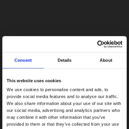
Lacoste Essentials Await
Consent
Details
About
Εγγραφείτε στο newsletter μας και αποκτήστε
10%
στην
πρώτη σας αγορά.
Email
This website uses cookies
We use cookies to personalise content and ads, to
Ενδιαφέρομαι για:
provide social media features and to analyse our traffic.
Γυναικεία
Ανδρικά
We also share information about your use of our site with
our social media, advertising and analytics partners who
Εγγραφή
may combine it with other information that you’ve
provided to them or that they’ve collected from your use
Με την εγγραφή σας, συμφωνείτε να λαμβάνετε
ενημερωτικά email.