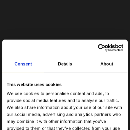
Lacoste Essentials Await
Consent
Details
About
Εγγραφείτε στο newsletter μας και αποκτήστε
10%
στην
πρώτη σας αγορά.
Email
This website uses cookies
We use cookies to personalise content and ads, to
Ενδιαφέρομαι για:
provide social media features and to analyse our traffic.
Γυναικεία
Ανδρικά
We also share information about your use of our site with
our social media, advertising and analytics partners who
Εγγραφή
may combine it with other information that you’ve
provided to them or that they’ve collected from your use
Με την εγγραφή σας, συμφωνείτε να λαμβάνετε