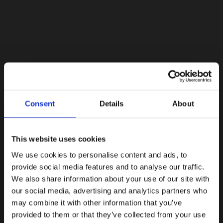
Lacoste Essentials Await
Consent
Details
About
Εγγραφείτε στο newsletter μας και αποκτήστε
10%
στην
πρώτη σας αγορά.
Email
This website uses cookies
We use cookies to personalise content and ads, to
Ενδιαφέρομαι για:
provide social media features and to analyse our traffic.
Γυναικεία
Ανδρικά
We also share information about your use of our site with
our social media, advertising and analytics partners who
Εγγραφή
may combine it with other information that you’ve
provided to them or that they’ve collected from your use
Με την εγγραφή σας, συμφωνείτε να λαμβάνετε
ενημερωτικά email.