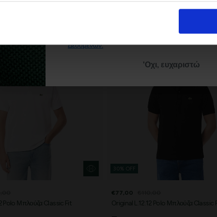
Με την εγγραφή σας, συμφωνείτε να λα
ενημερωτικά email.
Όρους Χρήσης
Πολι
Δείτε περισσότερα στους
και στην
Δεδομένων
.
'Οχι, ευχαριστώ
30% OFF
0,00
€77,00
€110,00
12 Polo Μπλούζα Classic Fit
Original L.12.12 Polo Μπλούζα Classic F