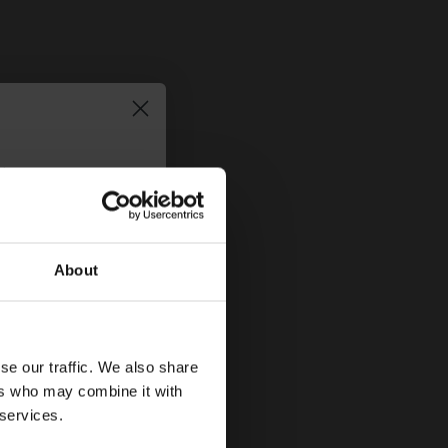
τήστε
10%
στην
About
se our traffic. We also share
ers who may combine it with
 services.