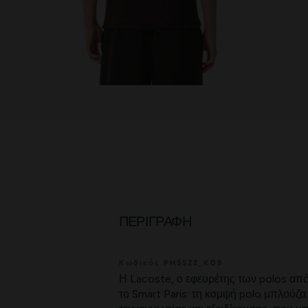
ΠΕΡΙΓΡΑΦΉ
Κωδικός PH5522_KD9
Η Lacoste, ο εφευρέτης των polos από
το Smart Paris: τη κομψή polo μπλούζ