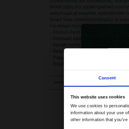
τεχνογνωσίας και εξειδίκευσης, που μπ
λεπτό χάρη στο χαρακτηριστικό stretc
κούμπωμα με κουμπιά, κροκοδειλάκι to
Smart Paris επαναπροσδιορίζει το polo 
Για ακόμα περισσότερο στυλ.
- Stretch Petit Piqué
- Κανονική εφαρμογή, ίσια γραμμή
- Κρυφή πατιλέτα με κουμπιά
- Ribbed γιακάς και μανσέτες
- Ραμμένος Κροκόδεικός tone-on-ton
- Βαμβάκι (94%), Ελαστάνη (6%)
Consent
ΦΡΟΝΤΙΔΑ
This website uses cookies
We use cookies to personalis
information about your use of
other information that you’ve