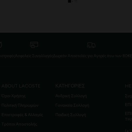
+ 11
ιστροφές
Ασφαλείς Συναλλαγές
Δωρεάν Αποστολές για Αγορές άνω των 80€
ABOUT LACOSTE
ΚΑΤΗΓΟΡΙΕΣ
HE
Όροι Χρήσης
Ανδρική Συλλογή
Συχ
ΕΠΙ
Πολιτική Πληρωμών
Γυναικεία Συλλογή
ΕΠ
Επιστροφές & Αλλαγές
Παιδική Συλλογή
ΤΗ
Τρόποι Αποστολής
(+3