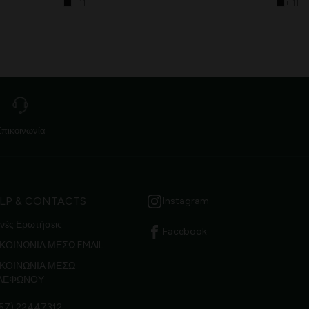
+ 11
+ 11
Επικοινωνία
LP & CONTACTS
Instagram
νές Ερωτήσεις
Facebook
ΚΟΙΝΩΝΙΑ ΜΕΣΩ EMAIL
ΙΚΟΙΝΩΝΙΑ ΜΕΣΩ
ΛΕΦΩΝΟΥ
57) 22447312