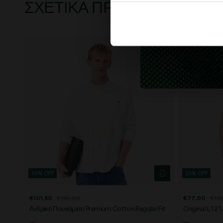
ΣΧΕΤΙΚΆ ΠΡΟΪΌΝΤΑ
30% OFF
30% OFF
€101,50
€145,00
€77,00
€11
Ανδρικό Πουκάμισο Premium Cotton Regular Fit
Original L.12.