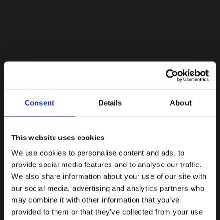
Lacoste Essentials Await
Consent
Details
About
Εγγραφείτε στο newsletter μας και αποκτήστε
10%
στην
πρώτη σας αγορά.
Email
This website uses cookies
We use cookies to personalise content and ads, to
Ενδιαφέρομαι για:
provide social media features and to analyse our traffic.
Γυναικεία
Ανδρικά
We also share information about your use of our site with
our social media, advertising and analytics partners who
Εγγραφή
may combine it with other information that you’ve
provided to them or that they’ve collected from your use
Με την εγγραφή σας, συμφωνείτε να λαμβάνετε
ενημερωτικά email.