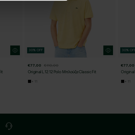
30% OFF
30% OF
€77,00
€110,00
€77,00
it
Original L.12.12 Polo Μπλούζα Classic Fit
Original
+ 11
+ 11