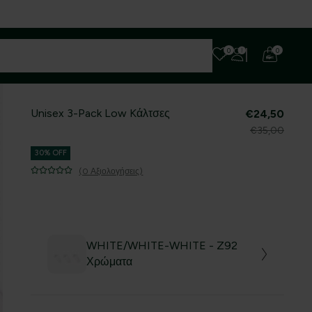
0
0
Unisex 3-Pack Low Kάλτσες
€24,50
€35,00
30% OFF
(0 Αξιολογήσεις)
WHITE/WHITE-WHITE - Z92
Χρώματα