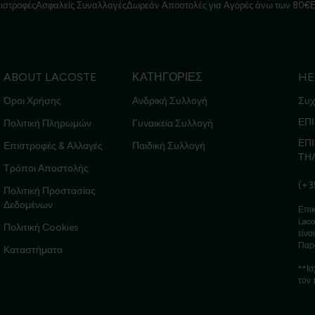
ιστροφές
Ασφαλείς Συναλλαγές
Δωρεάν Αποστολές για Αγορές άνω των 80€
ABOUT LACOSTE
ΚΑΤΗΓΟΡΙΕΣ
HE
Όροι Χρήσης
Ανδρική Συλλογή
Συχ
ΕΠΙ
Πολιτική Πληρωμών
Γυναικεία Συλλογή
ΕΠ
Επιστροφές & Αλλαγές
Παιδική Συλλογή
ΤΗ
Τρόποι Αποστολής
(+3
Πολιτική Προστασίας
Δεδομένων
Επικ
Laco
Πολιτική Cookies
είνα
Παρ
Καταστήματα
**Ισ
τον 