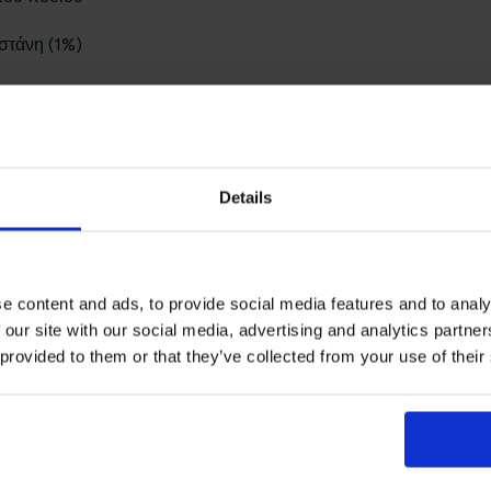
Lacoste Essentials Await
στάνη (1%)
Εγγραφείτε στο newsletter μας και αποκ
πρώτη σας αγορά.
Email
Details
Ενδιαφέρομαι για:
Γυναικεία
Ανδρικά
e content and ads, to provide social media features and to analy
 our site with our social media, advertising and analytics partn
Εγγραφή
 provided to them or that they’ve collected from your use of their
Με την εγγραφή σας, συμφωνείτε να λα
ενημερωτικά email.
Όρους Χρήσης
Πολι
Δείτε περισσότερα στους
και στην