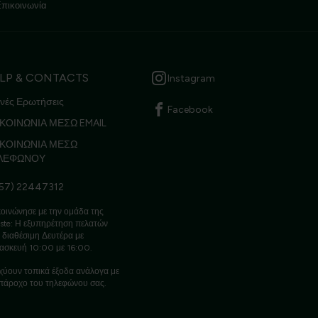
Επικοινωνία
LP & CONTACTS
Instagram
νές Ερωτήσεις
Facebook
ΚΟΙΝΩΝΙΑ ΜΕΣΩ EMAIL
ΙΚΟΙΝΩΝΙΑ ΜΕΣΩ
ΛΕΦΩΝΟΥ
57) 22447312
οινώνησε με την ομάδα της
ste: Η εξυπηρέτηση πελατών
ι διαθέσιμη Δευτέρα με
ασκευή 10:00 με 16:00.
χύουν τοπικά έξοδα ανάλογα με
πάροχο του τηλεφώνου σας.