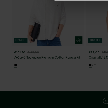
30% OFF
30% OFF
€101,50
€145,00
€77,00
€11
Ανδρικό Πουκάμισο Premium Cotton Regular Fit
Original L.12.
+ 11