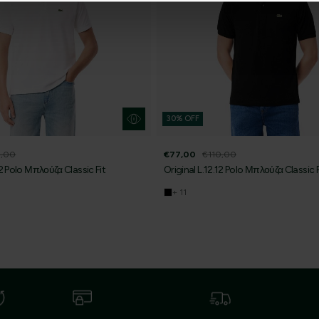
Δεδομένων
.
'Οχι, ευχαριστώ
30% OFF
0,00
€77,00
€110,00
12 Polo Μπλούζα Classic Fit
Original L.12.12 Polo Μπλούζα Classic F
+ 11