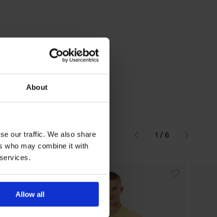
τήστε
10%
στην
About
se our traffic. We also share
1 / 6
ers who may combine it with
 services.
μβάνετε
Allow all
τική Προστασίας