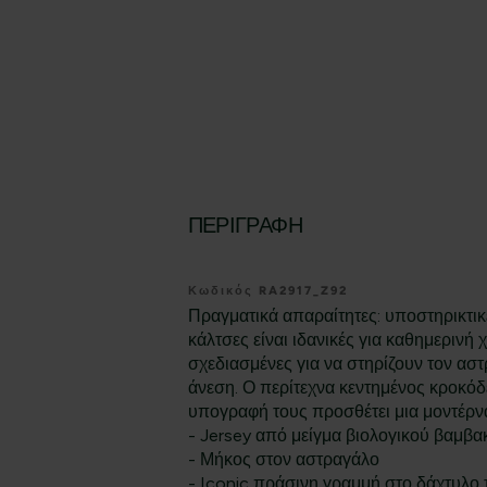
ΠΕΡΙΓΡΑΦΉ
Κωδικός RA2917_Z92
Πραγματικά απαραίτητες: υποστηρικτικέ
κάλτσες είναι ιδανικές για καθημερινή
σχεδιασμένες για να στηρίζουν τον αστ
άνεση. Ο περίτεχνα κεντημένος κροκόδ
υπογραφή τους προσθέτει μια μοντέρνα
- Jersey από μείγμα βιολογικού βαμβα
- Μήκος στον αστραγάλο
- Iconic πράσινη γραμμή στο δάχτυλο 