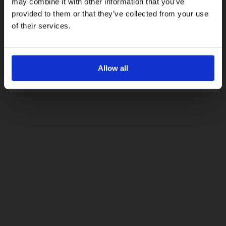
may combine it with other information that you’ve
provided to them or that they’ve collected from your use
Με την εγγραφή σας, συμφωνείτε να λαμβάνετε
ενημερωτικά email.
of their services.
Όρους Χρήσης
Πολιτική Προστασίας
Δείτε περισσότερα στους
και στην
Δεδομένων
.
'Οχι, ευχαριστώ
Allow all