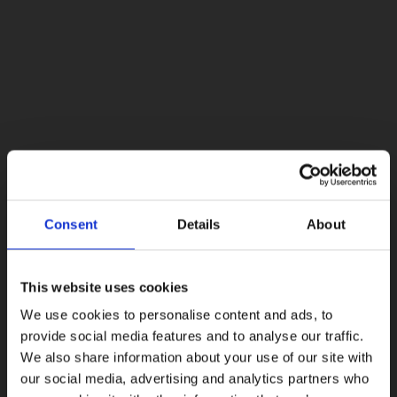
Lacoste Essentials Await
Consent
Details
About
Εγγραφείτε στο newsletter μας και αποκτήστε
10%
στην
πρώτη σας αγορά.
Email
This website uses cookies
We use cookies to personalise content and ads, to
Ενδιαφέρομαι για:
provide social media features and to analyse our traffic.
Γυναικεία
Ανδρικά
We also share information about your use of our site with
our social media, advertising and analytics partners who
Εγγραφή