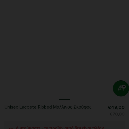
Unisex Lacoste Ribbed Μάλλινος Σκούφος
€49,00
€70,00
Λυπούμαστε - το προϊόν αυτό δεν είναι πλέον