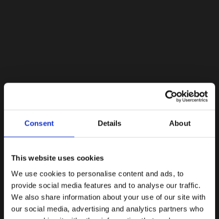
Lacoste Essentials Await
Consent
Details
About
Εγγραφείτε στο newsletter μας και αποκτήστε
10%
στην
πρώτη σας αγορά.
Email
This website uses cookies
We use cookies to personalise content and ads, to
Ενδιαφέρομαι για:
provide social media features and to analyse our traffic.
Γυναικεία
Ανδρικά
We also share information about your use of our site with
our social media, advertising and analytics partners who
Εγγραφή