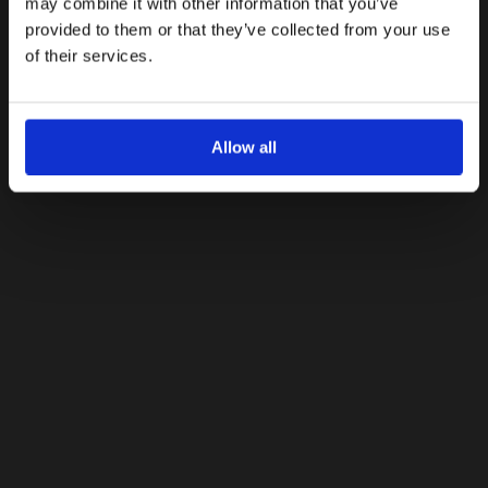
may combine it with other information that you’ve
provided to them or that they’ve collected from your use
Με την εγγραφή σας, συμφωνείτε να λαμβάνετε
ενημερωτικά email.
of their services.
Όρους Χρήσης
Πολιτική Προστασίας
Δείτε περισσότερα στους
και στην
Δεδομένων
.
'Οχι, ευχαριστώ
Allow all